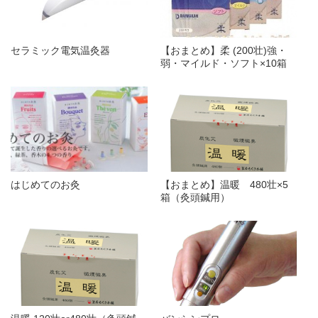
セラミック電気温灸器
【おまとめ】柔 (200壮)強・
弱・マイルド・ソフト×10箱
はじめてのお灸
【おまとめ】温暖 480壮×5
箱（灸頭鍼用）