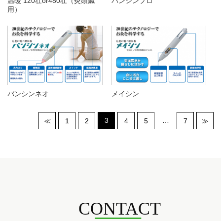
温暖 120壮or480壮（灸頭鍼
バンシンプロ
用）
バンシンネオ
メイシン
3
…
≪
1
2
4
5
7
≫
CONTACT