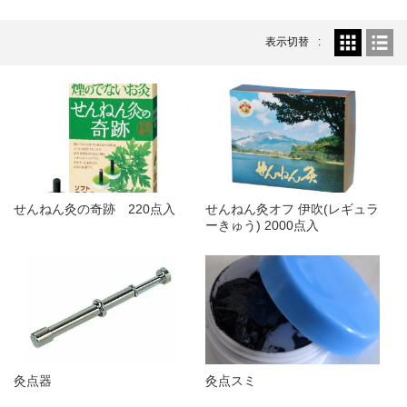
温灸用
2026.5.25
おきゅポン(24粒入)...
表示切替
新着情報
2026.4.23
ゴールデンウィーク休業のお知らせ...
新着商品
2026.4.21
ピラティスマシン スパインコレクター...
新着商品
2026.4.21
ピラティスマシン ワンダーチェア...
せんねん灸の奇跡 220点入
せんねん灸オフ 伊吹(レギュラ
ーきゅう) 2000点入
灸点器
灸点スミ