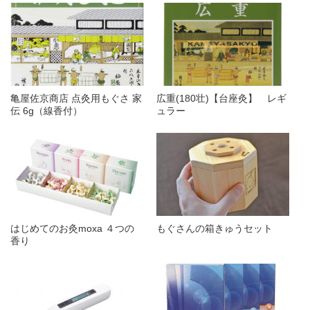
亀屋佐京商店 点灸用もぐさ 家
広重(180壮)【台座灸】 レギ
伝 6g（線香付）
ュラー
はじめてのお灸moxa ４つの
もぐさんの箱きゅうセット
香り