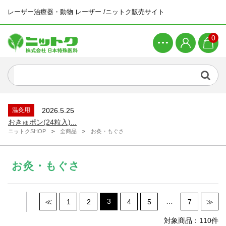
レーザー治療器・動物 レーザー /ニットク販売サイト
0
新着商品
2026.4.21
ピラティスマシン ワンダーチェア...
新着情報
2026.6.26
システムメンテナンスによる一時休止につい...
温灸用
2026.5.25
おきゅポン(24粒入)...
ニットクSHOP
>
全商品
>
お灸・もぐさ
新着情報
2026.4.23
ゴールデンウィーク休業のお知らせ...
お灸・もぐさ
新着商品
2026.4.21
ピラティスマシン スパインコレクター...
新着商品
2026.4.21
ピラティスマシン ワンダーチェア...
3
…
≪
1
2
4
5
7
≫
新着情報
2026.6.26
システムメンテナンスによる一時休止につい...
対象商品：110件