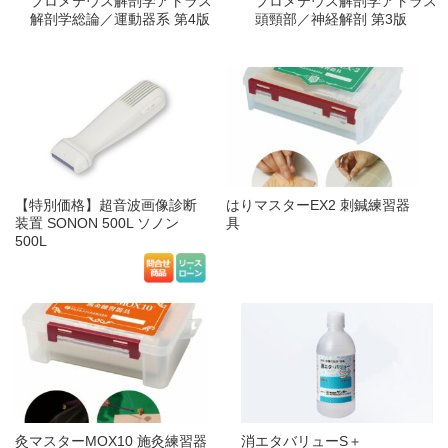
プロメテウス解剖学アトラス
プロメテウス解剖学アトラス
解剖学総論／運動器系 第4版
頭頸部／神経解剖 第3版
【特別価格】超音波画像診断
はりマスターEX2 刺鍼練習器
装置 SONON 500L ソノン
具
500L
灸マスターMOX10 施灸練習器
消エタバリューS＋