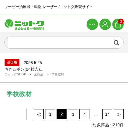
レーザー治療器・動物 レーザー /ニットク販売サイト
0
新着商品
2026.4.21
ピラティスマシン ワンダーチェア...
新着情報
2026.6.26
システムメンテナンスによる一時休止につい...
温灸用
2026.5.25
おきゅポン(24粒入)...
ニットクSHOP
>
全商品
>
学校教材
新着情報
2026.4.23
ゴールデンウィーク休業のお知らせ...
学校教材
新着商品
2026.4.21
ピラティスマシン スパインコレクター...
新着商品
2026.4.21
ピラティスマシン ワンダーチェア...
2
…
≪
1
3
4
14
≫
新着情報
2026.6.26
システムメンテナンスによる一時休止につい...
対象商品：219件