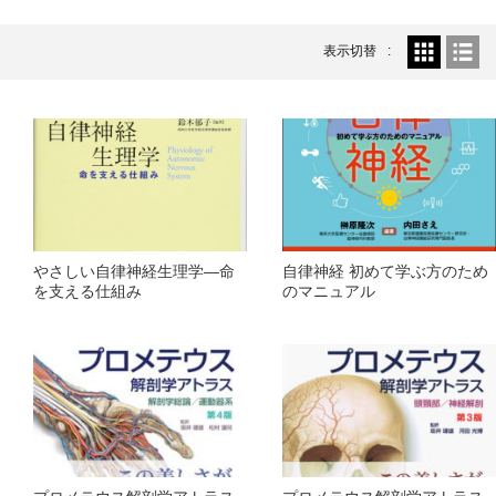
温灸用
2026.5.25
おきゅポン(24粒入)...
表示切替
新着情報
2026.4.23
ゴールデンウィーク休業のお知らせ...
新着商品
2026.4.21
ピラティスマシン スパインコレクター...
新着商品
2026.4.21
ピラティスマシン ワンダーチェア...
やさしい自律神経生理学―命
自律神経 初めて学ぶ方のため
を支える仕組み
のマニュアル