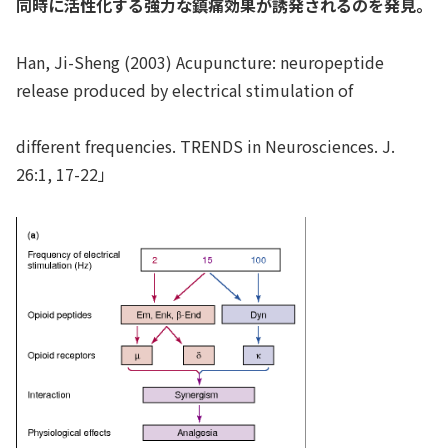
同時に活性化する強力な鎮痛効果が誘発されるのを発見。
Han, Ji-Sheng (2003) Acupuncture: neuropeptide
release produced by electrical stimulation of
different frequencies. TRENDS in Neurosciences. J.
26:1, 17-22」