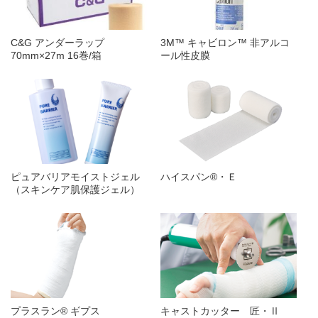
C&G アンダーラップ
3M™ キャビロン™ 非アルコ
70mm×27m 16巻/箱
ール性皮膜
ピュアバリアモイストジェル
ハイスパン®・Ｅ
（スキンケア肌保護ジェル）
プラスラン® ギプス
キャストカッター 匠・Ⅱ