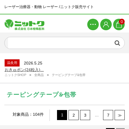
レーザー治療器・動物 レーザー /ニットク販売サイト
0
新着商品
2026.4.21
ピラティスマシン ワンダーチェア...
新着情報
2026.6.26
システムメンテナンスによる一時休止につい...
温灸用
2026.5.25
おきゅポン(24粒入)...
ニットクSHOP
>
全商品
>
テーピングテープ&包帯
新着情報
2026.4.23
ゴールデンウィーク休業のお知らせ...
テーピングテープ&包帯
新着商品
2026.4.21
ピラティスマシン スパインコレクター...
新着商品
2026.4.21
ピラティスマシン ワンダーチェア...
対象商品：104件
1
…
2
3
7
≫
新着情報
2026.6.26
システムメンテナンスによる一時休止につい...