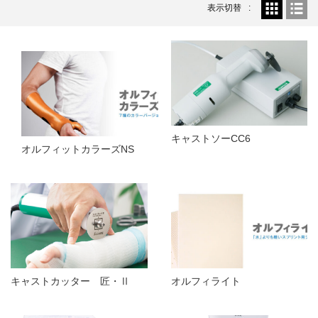
温灸用
2026.5.25
表示切替
おきゅポン(24粒入)...
新着情報
2026.4.23
ゴールデンウィーク休業のお知らせ...
新着商品
2026.4.21
ピラティスマシン スパインコレクター...
新着商品
2026.4.21
ピラティスマシン ワンダーチェア...
キャストソーCC6
オルフィットカラーズNS
キャストカッター 匠・Ⅱ
オルフィライト