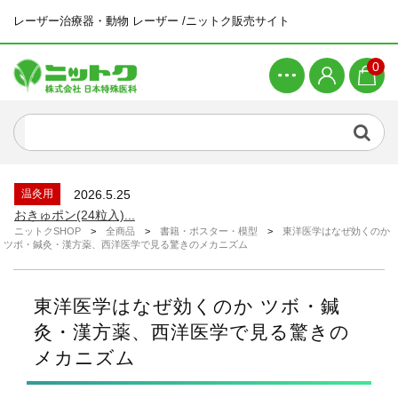
レーザー治療器・動物 レーザー /ニットク販売サイト
0
新着商品
2026.4.21
ピラティスマシン ワンダーチェア...
新着情報
2026.6.26
システムメンテナンスによる一時休止につい...
温灸用
2026.5.25
おきゅポン(24粒入)...
ニットクSHOP
>
全商品
>
書籍・ポスター・模型
>
東洋医学はなぜ効くのか
新着情報
2026.4.23
ツボ・鍼灸・漢方薬、西洋医学で見る驚きのメカニズム
ゴールデンウィーク休業のお知らせ...
新着商品
2026.4.21
ピラティスマシン スパインコレクター...
東洋医学はなぜ効くのか ツボ・鍼
新着商品
2026.4.21
灸・漢方薬、西洋医学で見る驚きの
ピラティスマシン ワンダーチェア...
メカニズム
新着情報
2026.6.26
システムメンテナンスによる一時休止につい...