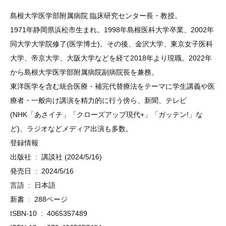
島根大学医学部附属病院 臨床研究センター長・教授。
1971年静岡県浜松市生まれ。1998年島根医科大学卒業、2002年
同大学大学院修了(医学博士)。その後、金沢大学、東京女子医科
大学、帝京大学、大阪大学などを経て2018年より現職。2022年
から島根大学医学部附属病院副病院長を兼務。
東洋医学を含む統合医療・補完代替療法をテーマに学生講義や医
療者・一般向け講演を精力的に行う傍ら、新聞、テレビ
(NHK「あさイチ」「クローズアップ現代+」「ガッテン!」な
ど)、ラジオなどメディア出演も多数。
登録情報
出版社 ‏ : ‎ 講談社 (2024/5/16)
発売日 ‏ : ‎ 2024/5/16
言語 ‏ : ‎ 日本語
新書 ‏ : ‎ 288ページ
ISBN-10 ‏ : ‎ 4065357489