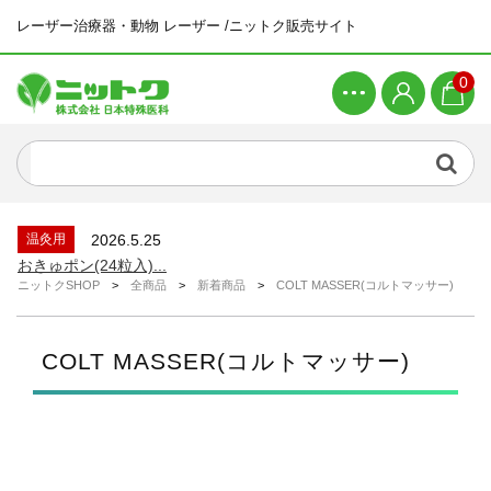
レーザー治療器・動物 レーザー /ニットク販売サイト
0
新着商品
2026.4.21
ピラティスマシン ワンダーチェア...
新着情報
2026.6.26
システムメンテナンスによる一時休止につい...
温灸用
2026.5.25
おきゅポン(24粒入)...
ニットクSHOP
>
全商品
>
新着商品
>
COLT MASSER(コルトマッサー)
新着情報
2026.4.23
ゴールデンウィーク休業のお知らせ...
新着商品
2026.4.21
COLT MASSER(コルトマッサー)
ピラティスマシン スパインコレクター...
新着商品
2026.4.21
ピラティスマシン ワンダーチェア...
新着情報
2026.6.26
システムメンテナンスによる一時休止につい...