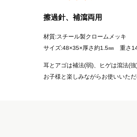
擦過針、補瀉両用
材質:スチール製クロームメッキ
サイズ:48×35×厚さ約1.5㎜ 重さ
耳とアゴは補法(弱)、ヒゲは瀉法(強
お子様と楽しみながらお使いいただ