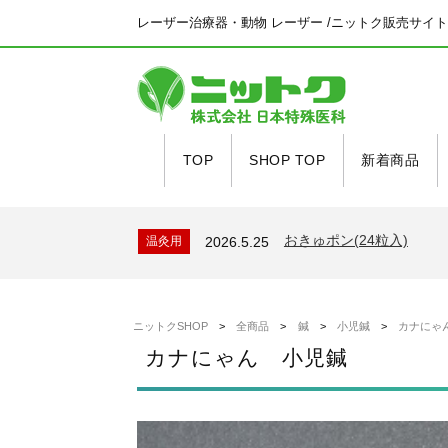
レーザー治療器・動物 レーザー /ニットク販売サイト
TOP
SHOP TOP
新着商品
ピラティスマシン ワン
新着商品
2026.4.21
システムメンテナンス
新着情報
2026.6.26
おきゅポン(24粒入)
温灸用
2026.5.25
ゴールデンウィーク休
新着情報
2026.4.23
ピラティスマシン スパ
新着商品
2026.4.21
ピラティスマシン ワン
新着商品
2026.4.21
ニットクSHOP
>
全商品
>
鍼
>
小児鍼
>
カナにゃ
システムメンテナンス
新着情報
2026.6.26
カナにゃん 小児鍼
おきゅポン(24粒入)
温灸用
2026.5.25
ゴールデンウィーク休
新着情報
2026.4.23
ピラティスマシン スパ
新着商品
2026.4.21