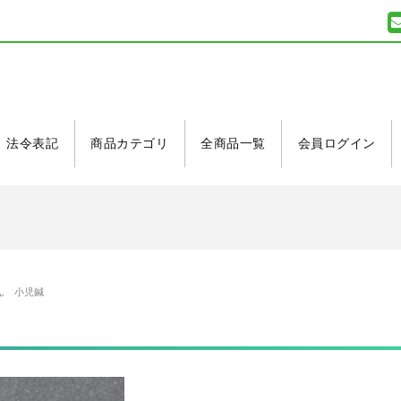
法令表記
商品カテゴリ
全商品一覧
会員ログイン
ダーチェア
による一時休止について
業のお知らせ
インコレクター
ダーチェア
ん 小児鍼
による一時休止について
業のお知らせ
インコレクター