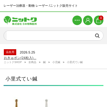
レーザー治療器・動物 レーザー /ニットク販売サイト
0
新着商品
2026.4.21
ピラティスマシン ワンダーチェア...
新着情報
2026.6.26
システムメンテナンスによる一時休止につい...
温灸用
2026.5.25
おきゅポン(24粒入)...
ニットクSHOP
>
全商品
>
鍼
>
小児鍼
>
小里式てい鍼
新着情報
2026.4.23
ゴールデンウィーク休業のお知らせ...
新着商品
2026.4.21
小里式てい鍼
ピラティスマシン スパインコレクター...
新着商品
2026.4.21
ピラティスマシン ワンダーチェア...
新着情報
2026.6.26
システムメンテナンスによる一時休止につい...