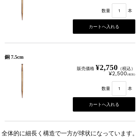
数量
本
銅 7.5cm
¥2,750
販売価格
（税込）
¥2,500
(税別)
数量
本
全体的に細長く構造で一方が球状になっています。