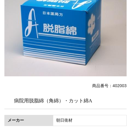
温灸用
2026.5.25
おきゅポン(24粒入)...
新着情報
2026.4.23
ゴールデンウィーク休業のお知らせ...
新着商品
2026.4.21
ピラティスマシン スパインコレクター...
新着商品
2026.4.21
ピラティスマシン ワンダーチェア...
商品番号：402003
病院用脱脂綿（角綿）・カット綿A
メーカー
朝日衛材