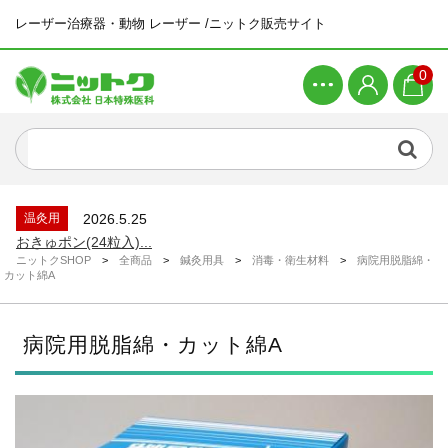
レーザー治療器・動物 レーザー /ニットク販売サイト
0
新着商品
2026.4.21
ピラティスマシン ワンダーチェア...
新着情報
2026.6.26
システムメンテナンスによる一時休止につい...
温灸用
2026.5.25
おきゅポン(24粒入)...
ニットクSHOP
>
全商品
>
鍼灸用具
>
消毒・衛生材料
>
病院用脱脂綿・
新着情報
2026.4.23
カット綿A
ゴールデンウィーク休業のお知らせ...
新着商品
2026.4.21
ピラティスマシン スパインコレクター...
病院用脱脂綿・カット綿A
新着商品
2026.4.21
ピラティスマシン ワンダーチェア...
新着情報
2026.6.26
システムメンテナンスによる一時休止につい...