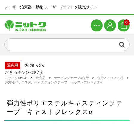
レーザー治療器・動物 レーザー /ニットク販売サイト
0
新着商品
2026.4.21
ピラティスマシン ワンダーチェア...
新着情報
2026.6.26
システムメンテナンスによる一時休止につい...
温灸用
2026.5.25
おきゅポン(24粒入)...
ニットクSHOP
>
全商品
>
テーピングテープ&包帯
>
包帯＆キャスト材
>
新着情報
2026.4.23
弾力性ポリエステルキャスティングテープ キャストフレックスα
ゴールデンウィーク休業のお知らせ...
新着商品
2026.4.21
ピラティスマシン スパインコレクター...
弾力性ポリエステルキャスティングテ
新着商品
2026.4.21
ープ キャストフレックスα
ピラティスマシン ワンダーチェア...
新着情報
2026.6.26
システムメンテナンスによる一時休止につい...